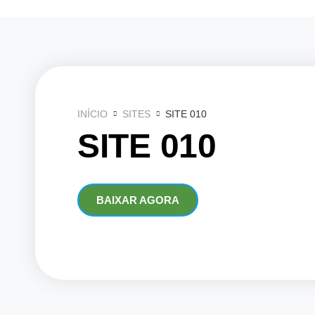
Ir
para
o
conteúdo
INÍCIO
SITES
SITE 010
SITE 010
BAIXAR AGORA