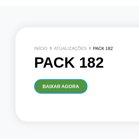
Ir
para
o
conteúdo
INÍCIO
ATUALIZAÇÕES
PACK 182
PACK 182
BAIXAR AGORA