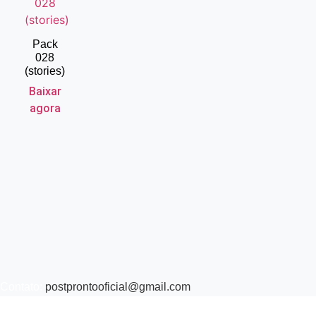
Pack
028
(stories)
Baixar
agora
Contato:
postprontooficial@gmail.com
Termos e Condições