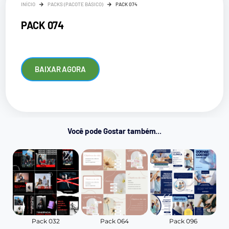
INÍCIO
PACKS (PACOTE BÁSICO)
PACK 074
PACK 074
BAIXAR AGORA
Você pode Gostar também...
Pack 032
Pack 064
Pack 096