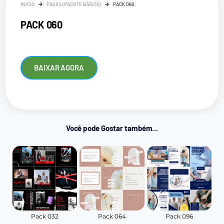
INÍCIO
PACKS (PACOTE BÁSICO)
PACK 060
PACK 060
BAIXAR AGORA
Você pode Gostar também...
Pack 032
Pack 064
Pack 096