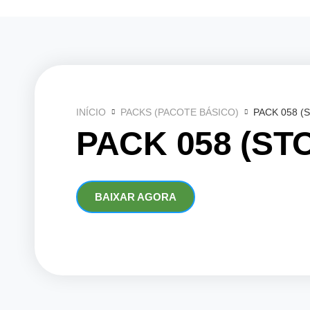
Ir
para
o
conteúdo
INÍCIO
PACKS (PACOTE BÁSICO)
PACK 058 (
PACK 058 (ST
BAIXAR AGORA