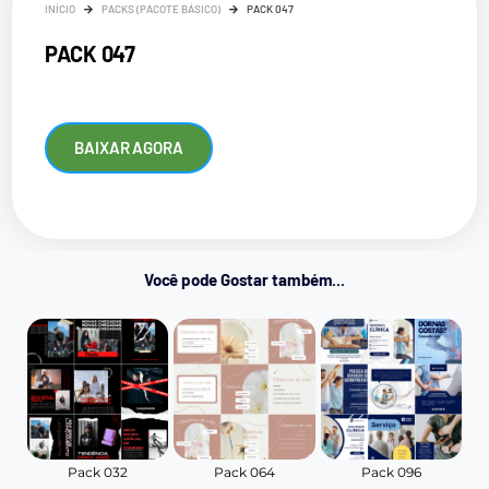
INÍCIO
PACKS (PACOTE BÁSICO)
PACK 047
PACK 047
BAIXAR AGORA
Você pode Gostar também...
Pack 032
Pack 064
Pack 096