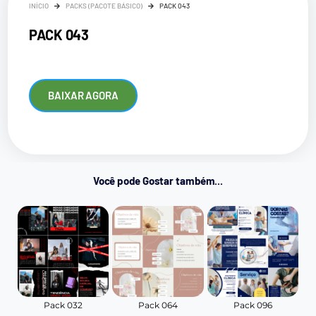
INÍCIO
PACKS (PACOTE BÁSICO)
PACK 043
PACK 043
BAIXAR AGORA
Você pode Gostar também...
Pack 032
Pack 064
Pack 096