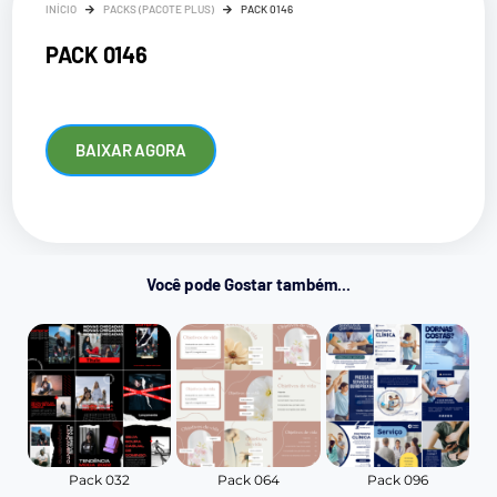
INÍCIO
PACKS (PACOTE PLUS)
PACK 0146
PACK 0146
BAIXAR AGORA
Você pode Gostar também...
Pack 032
Pack 064
Pack 096