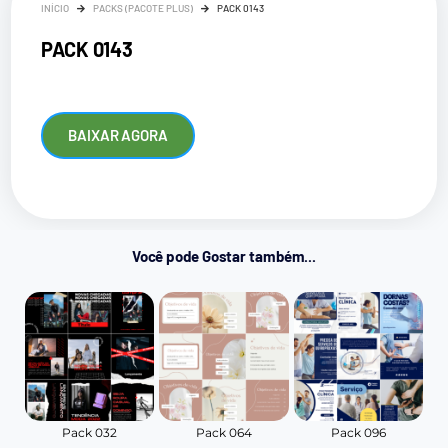
INÍCIO
PACKS (PACOTE PLUS)
PACK 0143
PACK 0143
BAIXAR AGORA
Você pode Gostar também...
Pack 032
Pack 064
Pack 096