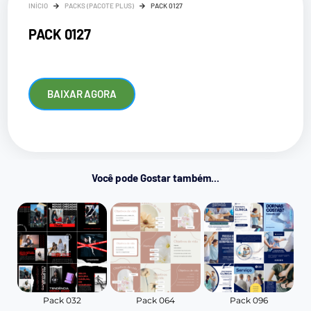
INÍCIO
PACKS (PACOTE PLUS)
PACK 0127
PACK 0127
BAIXAR AGORA
Você pode Gostar também...
Pack 032
Pack 064
Pack 096