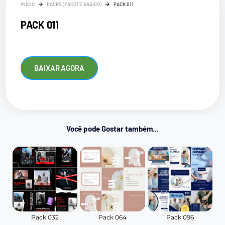
INÍCIO
PACKS (PACOTE BÁSICO)
PACK 011
PACK 011
BAIXAR AGORA
Você pode Gostar também...
Pack 032
Pack 064
Pack 096