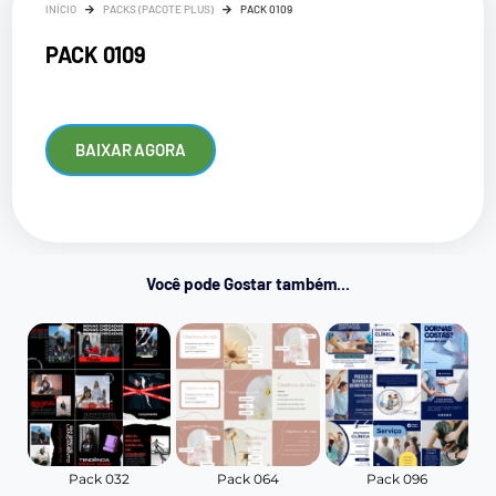
INÍCIO
PACKS (PACOTE PLUS)
PACK 0109
PACK 0109
BAIXAR AGORA
Você pode Gostar também...
Pack 032
Pack 064
Pack 096