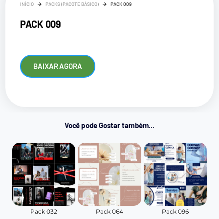
INÍCIO
PACKS (PACOTE BÁSICO)
PACK 009
PACK 009
BAIXAR AGORA
Você pode Gostar também...
Pack 032
Pack 064
Pack 096