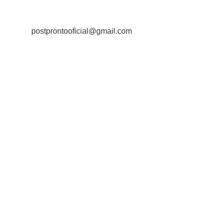
Contato:
postprontooficial@gmail.com
Termos e Condições
Copyright Ⓒ 2024
Todos os direitos reservados.